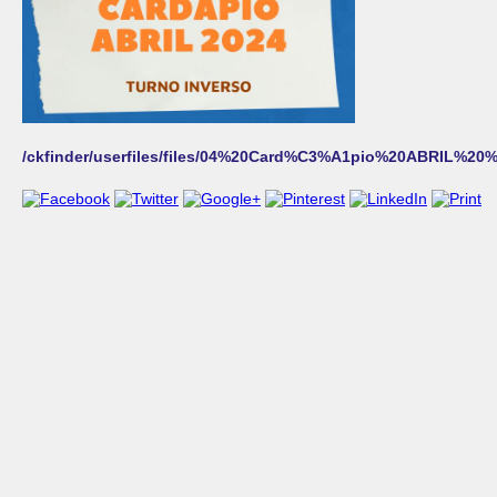
/ckfinder/userfiles/files/04%20Card%C3%A1pio%20ABRIL