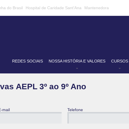
nha do Brasil
Hospital de Caridade Sant'Ana
Mantenedora
REDES SOCIAIS
NOSSA HISTÓRIA E VALORES
CURSOS
vas AEPL 3º ao 9º Ano
E-mail
Telefone