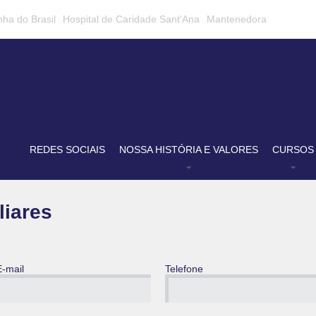
nha do Brasil
Hospital de Caridade Sant'Ana
Mantenedora
REDES SOCIAIS
NOSSA HISTÓRIA E VALORES
CURSOS
liares
E-mail
Telefone