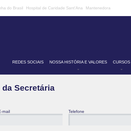
nha do Brasil
Hospital de Caridade Sant'Ana
Mantenedora
REDES SOCIAIS
NOSSA HISTÓRIA E VALORES
CURSOS
a da Secretária
E-mail
Telefone