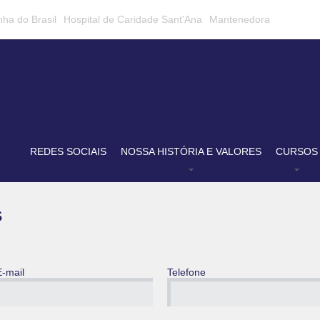
nha do Brasil
Hospital de Caridade Sant'Ana
Mantenedora
REDES SOCIAIS
NOSSA HISTÓRIA E VALORES
CURSOS
s
E-mail
Telefone