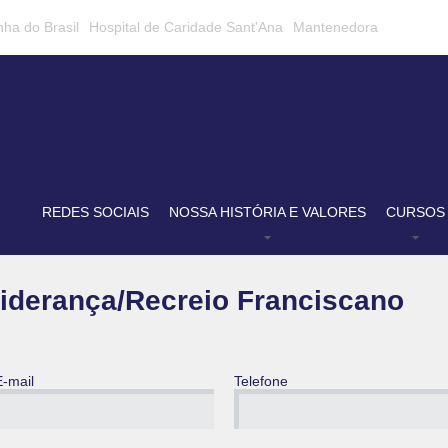
nha do Brasil
Hospital de Caridade Sant'Ana
Mantenedora
REDES SOCIAIS
NOSSA HISTÓRIA E VALORES
CURSOS
 Liderança/Recreio Franciscano
E-mail
Telefone