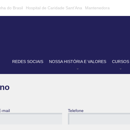
nha do Brasil
Hospital de Caridade Sant'Ana
Mantenedora
REDES SOCIAIS
NOSSA HISTÓRIA E VALORES
CURSOS
ano
E-mail
Telefone