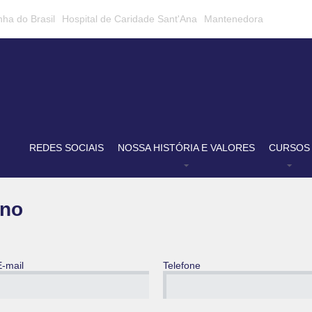
nha do Brasil
Hospital de Caridade Sant'Ana
Mantenedora
REDES SOCIAIS
NOSSA HISTÓRIA E VALORES
CURSOS
ano
E-mail
Telefone