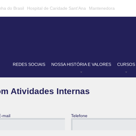
nha do Brasil
Hospital de Caridade Sant'Ana
Mantenedora
REDES SOCIAIS
NOSSA HISTÓRIA E VALORES
CURSOS
m Atividades Internas
E-mail
Telefone