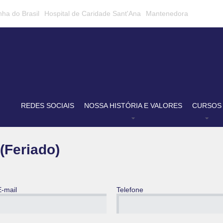
nha do Brasil
Hospital de Caridade Sant'Ana
Mantenedora
REDES SOCIAIS
NOSSA HISTÓRIA E VALORES
CURSOS
(Feriado)
E-mail
Telefone