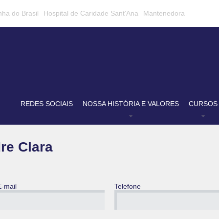
nha do Brasil
Hospital de Caridade Sant'Ana
Mantenedora
REDES SOCIAIS
NOSSA HISTÓRIA E VALORES
CURSOS
re Clara
E-mail
Telefone